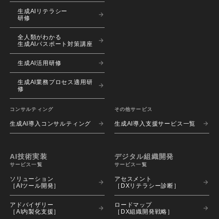
生成AIリテラシー
研修
全人類がわかる
生成AIパスポート対策講座
生成AI活用研修
生成AI業務プロセス適用研
修
コンサルティング
その他サービス
生成AI導入コンサルティング
生成AI導入支援サービス一覧
AI技術実装
デジタル組織開発
サービス一覧
サービス一覧
ソリューション 
アセスメント 
［AIツール開発］
［DXリテラシー診断］
アドバイザリー 
ロードマップ 
［AI内製化支援］
［DX組織開発戦略］