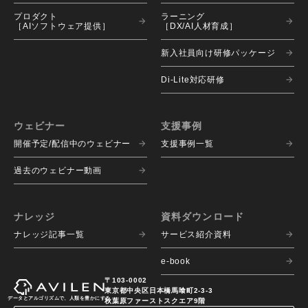
プロダクト 
ラーニング 
［AIソフトウェア提供］
［DX/AI人材育成］
新入社員向け研修パッケージ
Di-Lite対応研修
ウェビナー
支援事例
開催予定/配信中のウェビナー
支援事例一覧
過去のウェビナー動画
ナレッジ
資料ダウンロード
ナレッジ記事一覧
サービス紹介資料
e-book
〒103-0002
東京都中央区日本橋馬喰町2-3-3
データとアルゴリズムで、人類を豊かにする
秋葉原ファーストスクエア9階