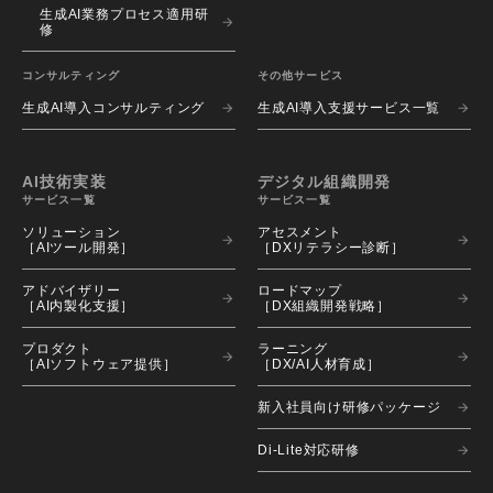
生成AI業務プロセス適用研
修
コンサルティング
その他サービス
生成AI導入コンサルティング
生成AI導入支援サービス一覧
AI技術実装
デジタル組織開発
サービス一覧
サービス一覧
ソリューション 
アセスメント 
［AIツール開発］
［DXリテラシー診断］
アドバイザリー 
ロードマップ 
［AI内製化支援］
［DX組織開発戦略］
プロダクト 
ラーニング 
［AIソフトウェア提供］
［DX/AI人材育成］
新入社員向け研修パッケージ
Di-Lite対応研修