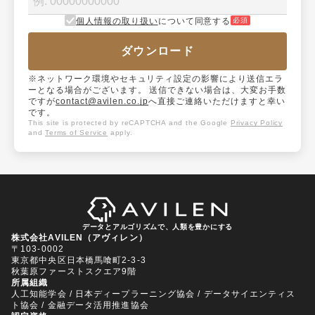
個人情報の取り扱い
について同意する
必須
ダウンロード
※ネットワーク環境やセキュリティ設定の影響により送信エラ
ーとなる場合がございます。 送信できない場合は、大変お手数
ですが
contact@avilen.co.jp
へ直接ご連絡いただけますと幸い
です。
This site is protected by reCAPTCHA and the Google
Privacy Policy
and
Terms of Service
apply.
データとアルゴリズムで、人類を豊かにする
株式会社AVILEN（アヴィレン）
〒103-0002
東京都中央区日本橋馬喰町2-3-3
秋葉原ファーストスクエア9階
所属組織
人工知能学会 / 日本ディープラーニング協会 / データサイエンティス
ト協会 / 金融データ活用推進協会