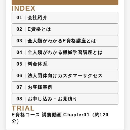
INDEX
0
1
｜
会社紹介
0
2
｜
E資格とは
0
3
｜
全人類がわかるE資格講座とは
0
4
｜
全人類がわかる機械学習講座とは
0
5
｜
料金体系
0
6
｜
法人団体向けカスタマーサクセス
0
7
｜
お客様事例
0
8
｜
お申し込み・お見積り
TRIAL
E資格コース 講義動画 Chapter01（約120
分）