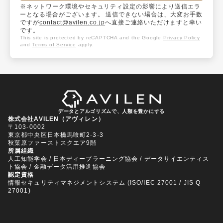
※ネットワーク環境やセキュリティ設定の影響により送信エラ
ーとなる場合がございます。 送信できない場合は、大変お手数
ですが
contact@avilen.co.jp
へ直接ご連絡いただけますと幸い
です。
This site is protected by reCAPTCHA and the Google
Privacy Policy
and
Terms of Service
apply.
データとアルゴリズムで、人類を豊かにする
株式会社AVILEN（アヴィレン）
〒103-0002
東京都中央区日本橋馬喰町2-3-3
秋葉原ファーストスクエア9階
所属組織
人工知能学会 / 日本ディープラーニング協会 / データサイエンティス
ト協会 / 金融データ活用推進協会
認定資格
情報セキュリティマネジメントシステム (ISO/IEC 27001 / JIS Q
27001)