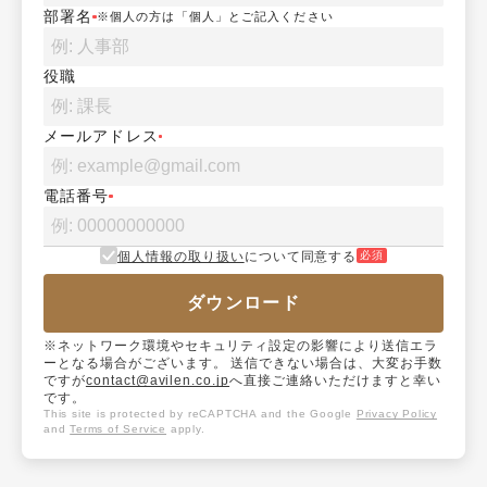
部署名
※個人の方は「個人」とご記入ください
役職
メールアドレス
電話番号
個人情報の取り扱い
について同意する
必須
ダウンロード
※ネットワーク環境やセキュリティ設定の影響により送信エラ
ーとなる場合がございます。 送信できない場合は、大変お手数
ですが
contact@avilen.co.jp
へ直接ご連絡いただけますと幸い
です。
This site is protected by reCAPTCHA and the Google
Privacy Policy
and
Terms of Service
apply.