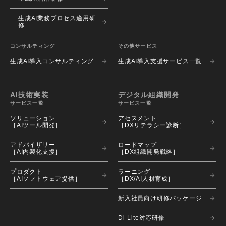
生成AI業務プロセス適用研
修
コンサルティング
その他サービス
生成AI導入コンサルティング
生成AI導入支援サービス一覧
AI技術実装
デジタル組織開発
サービス一覧
サービス一覧
ソリューション 
アセスメント 
［AIツール開発］
［DXリテラシー診断］
アドバイザリー 
ロードマップ 
［AI内製化支援］
［DX組織開発戦略］
プロダクト 
ラーニング 
［AIソフトウェア提供］
［DX/AI人材育成］
新入社員向け研修パッケージ
Di-Lite対応研修