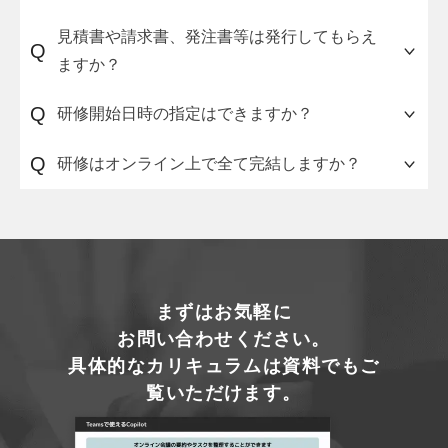
研修の詳細（講座の流れ・申し込み方法）をまと
見積書や請求書、発注書等は発行してもらえ
Q
めた資料をご用意しています。ご希望の方は、
こ
ますか？
ちらの資料請求フォーム
からお申し込みくださ
い。
可能です。
お問い合わせフォーム
からご連絡くだ
Q
研修開始日時の指定はできますか？
さい。
可能です。ご発注の際にお申し付けください。
Q
研修はオンライン上で全て完結しますか？
はい。動画講義、課題提出、テストなど、すべて
オンラインの学習システムで実施可能です。
まずはお気軽に
お問い合わせください。
具体的なカリキュラムは資料でもご
覧いただけます。