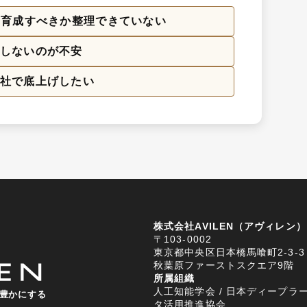
ら育成すべきか整理できていない
しないのが不安
社で底上げしたい
株式会社AVILEN（アヴィレン）
〒103-0002
東京都中央区日本橋馬喰町2-3-3
秋葉原ファーストスクエア9階
所属組織
人工知能学会 / 日本ディープラー
豊かにする
タ活用推進協会