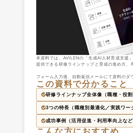
本資料では、AVILENの「生成AI人材育成支援
提供できる研修ラインナップと育成の進め方、導
フォーム入力後、自動返信メールにて資料のダ
この資料で分かること
研修ラインナップ全体像（職種・役割 
3つの特長（職種別最適化／実践ワー
成功事例（活用促進・利用率向上など
こんな方におすすめ