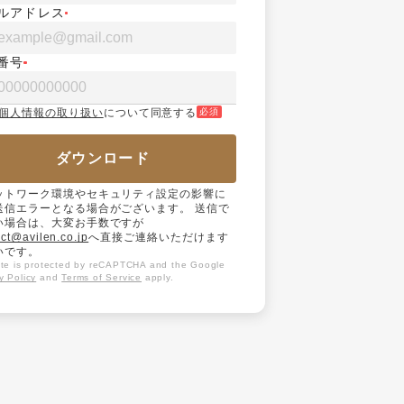
ルアドレス
番号
個人情報の取り扱い
について同意する
必須
ダウンロード
ットワーク環境やセキュリティ設定の影響に
送信エラーとなる場合がございます。 送信で
い場合は、大変お手数ですが
ct@avilen.co.jp
へ直接ご連絡いただけます
いです。
site is protected by reCAPTCHA and the Google
y Policy
and
Terms of Service
apply.