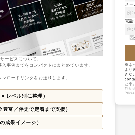
メー
電話
」サービスについて、

入事例までをコンパクトにまとめています。

※ネ
より
きな
ウンロードリンクをお送りします。
conta
と幸
This 
Privac
× レベル別に整理）
ク豊富／伴走で定着まで支援）
の成果イメージ）