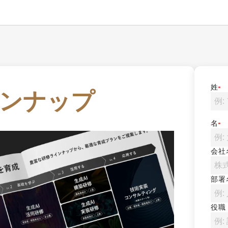
姓
インナップ
名
会社
部署
役職