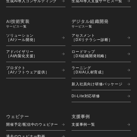
生成AI導入コンサルティング
生成AI導入支援サービス一覧
AI技術実装
デジタル組織開発
サービス一覧
サービス一覧
ソリューション 
アセスメント 
［AIツール開発］
［DXリテラシー診断］
アドバイザリー 
ロードマップ 
［AI内製化支援］
［DX組織開発戦略］
プロダクト 
ラーニング 
［AIソフトウェア提供］
［DX/AI人材育成］
新入社員向け研修パッケージ
Di-Lite対応研修
ウェビナー
支援事例
開催予定/配信中のウェビナー
支援事例一覧
過去のウェビナー動画