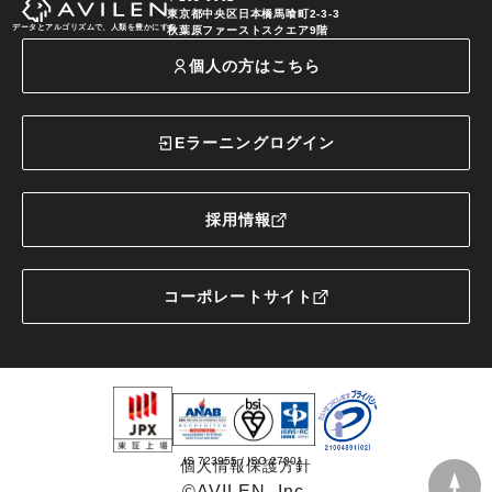
東京都中央区日本橋馬喰町2-3-3
データとアルゴリズムで、人類を豊かにする
秋葉原ファーストスクエア9階
個人の方はこちら
Eラーニングログイン
採用情報
コーポレートサイト
IS 723955 / ISO 27001
個人情報保護方針
©️AVILEN, Inc.