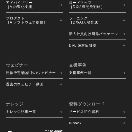
アドバイザリー 
ロードマップ 
［AI内製化支援］
［DX組織開発戦略］
プロダクト 
ラーニング 
［AIソフトウェア提供］
［DX/AI人材育成］
新入社員向け研修パッケージ
Di-Lite対応研修
ウェビナー
支援事例
開催予定/配信中のウェビナー
支援事例一覧
過去のウェビナー動画
ナレッジ
資料ダウンロード
ナレッジ記事一覧
サービス紹介資料
e-book
〒103-0002