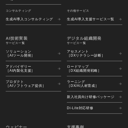
コンサルティング
その他サービス
生成AI導入コンサルティング
生成AI導入支援サービス一覧
AI技術実装
デジタル組織開発
サービス一覧
サービス一覧
ソリューション 
アセスメント 
［AIツール開発］
［DXリテラシー診断］
アドバイザリー 
ロードマップ 
［AI内製化支援］
［DX組織開発戦略］
プロダクト 
ラーニング 
［AIソフトウェア提供］
［DX/AI人材育成］
新入社員向け研修パッケージ
Di-Lite対応研修
ウェビナー
支援事例