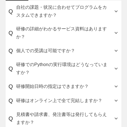
自社の課題・状況に合わせてプログラムをカ
Q
スタムできますか？
他の人材育成研修を組み合わせたカスタマイズに
研修の詳細がわかるサービス資料はあります
Q
も対応していますので、お気軽に
お問い合わせフ
か？
ォーム
からご相談ください。
研修の詳細（講座の流れ・料金体系・申し込み方
Q
個人での受講は可能ですか？
法）をまとめた資料をご用意しています。ご希望
の方は、こちらの
はい、可能です。お申し込みフォームから直接お
資料請求フォーム
からお申し込
研修でのPythonの実行環境はどうなっていま
Q
みください。
申し込みください。（※ただし個人受講ではディ
すか？
スカッション会は行いませんのでご注意くださ
い。）
初めにPython環境構築の仕方を解説した動画
Q
研修開始日時の指定はできますか？
（Windows/Mac対応）を用意しておりますので、
そちらを見ながらご自身のPCローカル上に環境構
はい。貴社の希望の日程でいつでも開始できま
Q
研修はオンライン上で全て完結しますか？
築を行っていただきます。
す。ディスカッション会も日時指定可能です。
はい。講義資料ダウンロードや課題提出、テス
見積書や請求書、発注書等は発行してもらえ
Q
ト、質問サポートなども全てオンラインで行えま
ますか？
す。