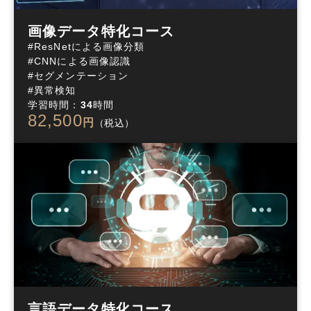
画像データ特化コース
#ResNetによる画像分類

#CNNによる画像認識

#セグメンテーション

#異常検知
学習時間：
34
時間
82,500
円
（税込）
言語データ特化コース