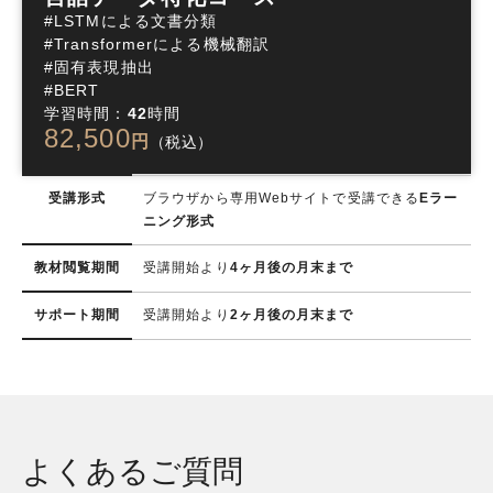
#LSTMによる文書分類

#Transformerによる機械翻訳

#固有表現抽出

#BERT
学習時間：
42
時間
82,500
円
（税込）
受講形式
ブラウザから専用Webサイトで受講できる
Eラー
ニング形式
教材閲覧期間
受講開始より
4ヶ月後の月末まで
サポート期間
受講開始より
2ヶ月後の月末まで
よくあるご質問