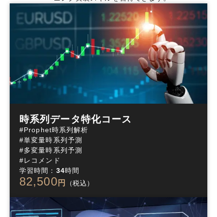
時系列データ特化コース
#Prophet時系列解析

#単変量時系列予測

#多変量時系列予測

#レコメンド
学習時間：
34
時間
82,500
円
（税込）