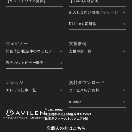
［AIソフトウェア提供］
［DX/AI人材育成］
新入社員向け研修パッケージ
Di-Lite対応研修
ウェビナー
支援事例
開催予定/配信中のウェビナー
支援事例一覧
過去のウェビナー動画
ナレッジ
資料ダウンロード
ナレッジ記事一覧
サービス紹介資料
e-book
〒103-0002
東京都中央区日本橋馬喰町2-3-3
データとアルゴリズムで、人類を豊かにする
秋葉原ファーストスクエア9階
個人の方はこちら