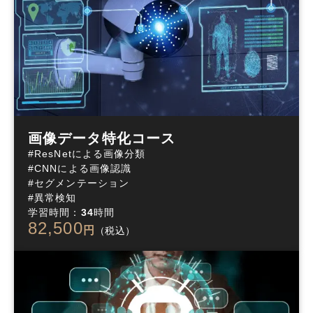
画像データ特化コース
#ResNetによる画像分類

#CNNによる画像認識

#セグメンテーション

#異常検知
学習時間：
34
時間
82,500
円
（税込）