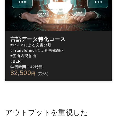
言語データ特化コース
#LSTMによる文書分類

#Transformerによる機械翻訳

#固有表現抽出

#BERT
学習時間：
42
時間
82,500
円
（税込）
アウトプットを重視した