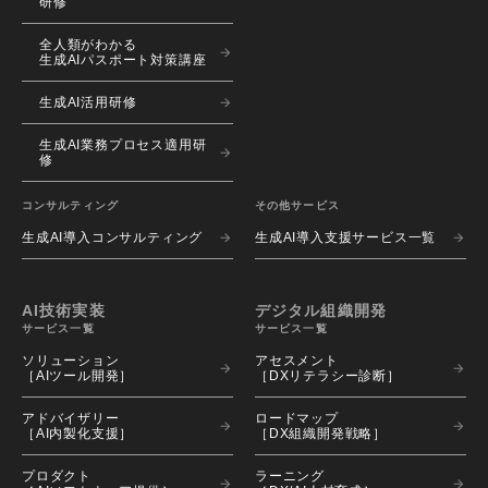
研修
全人類がわかる
生成AIパスポート対策講座
生成AI活用研修
生成AI業務プロセス適用研
修
コンサルティング
その他サービス
生成AI導入コンサルティング
生成AI導入支援サービス一覧
AI技術実装
デジタル組織開発
サービス一覧
サービス一覧
ソリューション 
アセスメント 
［AIツール開発］
［DXリテラシー診断］
アドバイザリー 
ロードマップ 
［AI内製化支援］
［DX組織開発戦略］
プロダクト 
ラーニング 