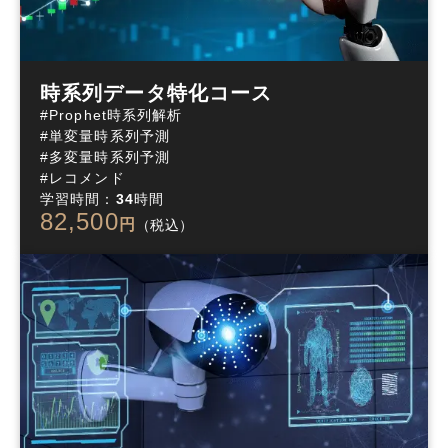
時系列データ特化コース
#Prophet時系列解析

#単変量時系列予測

#多変量時系列予測

#レコメンド
学習時間：
34
時間
82,500
円
（税込）