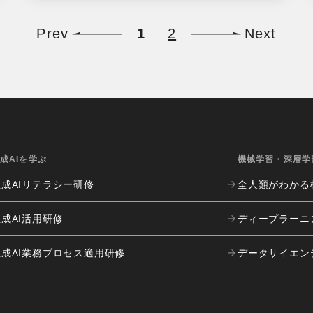
Prev
1
2
Next
成AIを学ぶ
機械学習・深層学
生成AIリテラシー研修
全人類がわかる
成AI活用研修
ディープラーニ
生成AI業務プロセス
適用研修
データサイエン