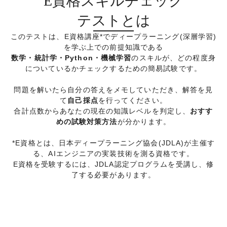
E資格スキルチェック
テストとは
このテストは、E資格講座*でディープラーニング(深層学習)
を学ぶ上での前提知識である
数学・統計学・Python・機械学習
のスキルが、どの程度身
についているかチェックするための簡易試験です。
問題を解いたら自分の答えをメモしていただき、解答を見
て
自己採点
を行ってください。
合計点数からあなたの現在の知識レベルを判定し、
おすす
めの試験対策方法
が分かります。
*E資格とは、日本ディープラーニング協会(JDLA)が主催す
る、AIエンジニアの実装技術を測る資格です。
E資格を受験するには、JDLA認定プログラムを受講し、修
了する必要があります。