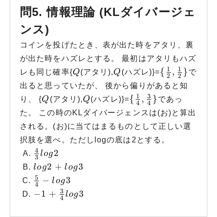
問5. 情報理論 (KLダイバージェ
ンス)
コインを投げたとき、表が出た時をアタリ、裏
が出た時をハズレとする。 最初はアタリもハズ
1
1
Q
Q
\{ \frac{1}
{
,
}
レも同じ確率
{
Q
(アタリ),
Q
(ハズレ)
}
=
で
2
2
出ると思っていたが、 後から偏りがあると知
1
3
Q
Q
\{ \frac{1}{4}, \f
{
,
}
り、
{
Q
(アタリ),
Q
(ハズレ)
}
=
であっ
4
4
た。 この時のKLダイバージェンスは(お)と算出
される。(お)に当てはまるものとして正しい選
択肢を選べ。ただしlogの底は2とする。
4
\frac{4}{3}log2
2
l
o
g
3
log2 + log3
2
+
3
l
o
g
l
o
g
5
\frac{5}{4}-log3
−
3
l
o
g
4
3
-1+\frac{3}{4}log3
−
1
+
3
l
o
g
4