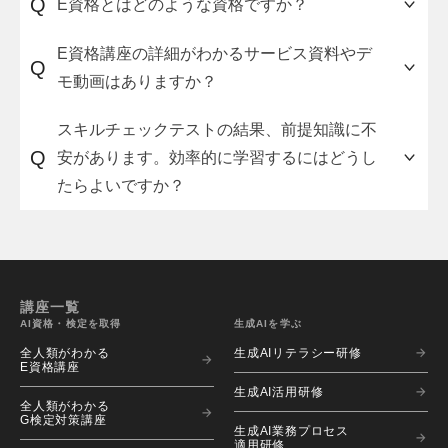
Q
E資格とはどのような資格ですか？
一般社団法人日本ディープラーニング協会
E資格講座の詳細がわかるサービス資料やデ
Q
（JDLA）が主催している資格試験で、「ディープ
モ動画はありますか？
ラーニングの理論を理解し、適切な手法を選択し
て実装する能力や知識を有しているか」を認定し
講座の詳細（講座の流れ・料金体系・申し込み方
スキルチェックテストの結果、前提知識に不
ます。
法）をまとめた資料とトライアル用の講座動画を
Q
安があります。効率的に学習するにはどうし
ご用意しています。ご希望の方は、こちらの
資料
たらよいですか？
試験では、「応用数学」、「機械学習」、「深層
請求フォーム
からお申し込みください。
学習」、「開発・運用環境」の分野が出題されま
AVILENが提供する「
全人類がわかる機械学習講
す。
座
」の受講をおすすめします。
30秒で完了
E資格には受験資格が設定されており、「JDLA認
解答のダウンロードはこちら
この講座は、機械学習の基本的な「分析タスク」
講座一覧
定プログラム」を試験日の過去2年以内に修了する
と「モデル精度評価」のスキル獲得を目指し、
AI資格・検定を取得
生成AIを学ぶ
ことが必要です。
「数理統計」「Pythonプログラミング」「機械学
全人類がわかる
生成AIリテラシー研修
E資格講座
習モデル構築」を一気通貫で学習します。
AVILENでは、JDLA認定プログラムとして「
全人
生成AI活用研修
全人類がわかる
類がわかるE資格講座
」をご提供しています。
G検定対策講座
数学・統計・Pythonプログラミングを、機械学習
生成AI業務プロセス
適用研修
エンジニアリングに関連付けて効率的に学習でき