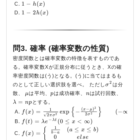
1 - h(x)
1
−
(
)
h
x
1 - 2h(x)
1
−
2
(
)
h
x
問3. 確率 (確率変数の性質)
密度関数とは確率変数の特徴を表すものであ
る。確率変数Xが正規分布に従うとき、Xの確
率密度関数は(う)となる。(う)に当てはまるも
2
\sigma ^2
のとして正しい選択肢を選べ。 ただし
σ
は分
\mu
p
n
散、
μ
は平均、
p
は成功確率、
n
は試行回数、
\lambda = np
=
λ
n
p
とする。
{
}
2
f(x) = \frac{1}{\sqrt{2\pi\sigma^2}}\e
(
−
)
1
x
μ
(
)
=
exp
−
(
−
∞
<
f
x
2
2
2
σ
2
π
σ
−
λ
t
f(t) = \lambda e^{-\lambda t} (0 \leq x
(
)
=
(
0
≤
<
∞
)
f
t
λ
e
x
1
(
≤
≤
)
f(x) = \left\{\begin{array}{cc}\frac{1}
{
a
x
b
−
(
)
=
b
a
f
x
0
e
l
se