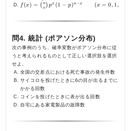
−
n
x
n
x
f(x) = \binom{n}{x} p^x (1-p)^{n-x} \
(
)
=
(
1
−
)
(
=
0
,
1
,
2
…
(
)
f
x
p
p
x
x
問4. 統計 (ポアソン分布)
次の事例のうち、確率変数がポアソン分布に従
うと考えられるものとして正しい選択肢を選択
せよ。
全国の交差点における死亡事故の発生件数
サイコロを投げたときに6の目が出るまでに
かかる回数
コインを投げたときに表が出る回数
自宅にある家電製品の故障数