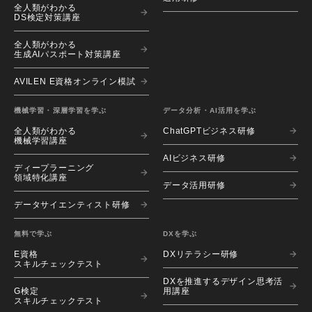
全人類がわかる
る点がメリットです。
DS検定対策講座
本講座を修了することで、E資格講座の受講に必要
全人類がわかる
な前提知識を獲得することができます。
生成AIパスポート対策講座
AVILEN E資格オンライン模試
機械学習・深層学習を学ぶ
データ分析・AI活用を学ぶ
全人類がわかる
ChatGPTビジネス研修
機械学習講座
AIビジネス研修
ディープラーニング
領域特化講座
データ活用研修
データサイエンティスト研修
無料で学ぶ
DXを学ぶ
E資格
DXリテラシー研修
スキルチェックテスト
DXを推進するデザイン思考活
G検定
用講座
スキルチェックテスト