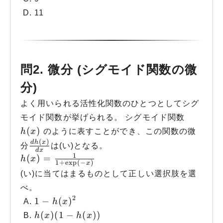
11
問2. 微分 (シグモイド関数の微
分)
よく用いられる活性化関数のひとつとしてシグ
モイド関数が挙げられる。 シグモイド関数
h(x)
(
)
h
x
のように表すことができ、この関数の微
(
)
\frac{dh(x)}{dx}
d
h
x
分
は(い)となる。
d
x
1
h(x) = \frac{1}{1+\exp(-x)}
(
)
=
h
x
1
+
e
x
p
(
−
)
x
(い)に当てはまるものとして正しい選択肢を選
べ。
2
1 - h(x)^2
1
−
(
)
h
x
h(x)(1 - h(x))
(
)
(
1
−
(
))
h
x
h
x