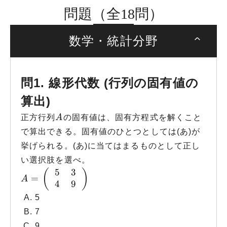
問題（全18問）
数学・統計分野
問1. 線形代数 (行列の固有値の
算出)
A
正方行列
A
の固有値は、固有方程式を解くこと
で算出できる。固有値のひとつとしては(あ)が
挙げられる。(あ)に当てはまるものとして正し
い選択肢を選べ。
5
3
A=\left(\begin{array}{cc}5 & 3 \cr4 & 9\
(
)
=
A
4
9
5
7
9