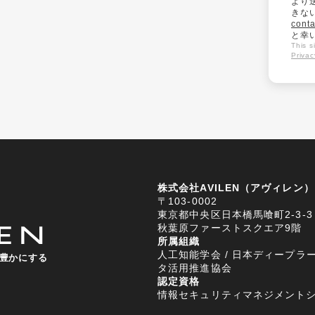
より
きな
conta
と幸
This 
Privac
株式会社AVILEN（アヴィレン）
〒103-0002
東京都中央区日本橋馬喰町2-3-3
秋葉原ファーストスクエア9階
所属組織
人工知能学会 / 日本ディープラー
豊かにする
タ活用推進協会
認定資格
情報セキュリティマネジメントシステム (I