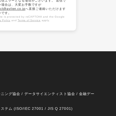
送信エラーとなる場合がございます。 送信で
い場合は、大変お手数ですが
ct@avilen.co.jp
へ直接ご連絡いただけます
いです。
site is protected by reCAPTCHA and the Google
y Policy
and
Terms of Service
apply.
ニング協会 / データサイエンティスト協会 / 金融デー
SO/IEC 27001 / JIS Q 27001)