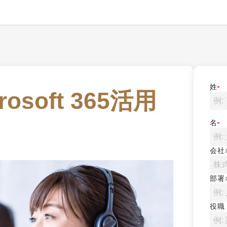
姓
icrosoft 365活用
名
会社
部署
役職