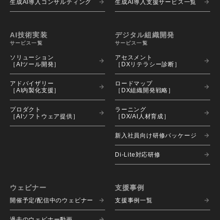
生成AI導入コンサルティング
生成AI導入支援サービス一覧
AI技術実装
デジタル組織開発
サービス一覧
サービス一覧
ソリューション 
アセスメント 
［AIツール開発］
［DXリテラシー診断］
アドバイザリー 
ロードマップ 
［AI内製化支援］
［DX組織開発戦略］
プロダクト 
ラーニング 
［AIソフトウェア提供］
［DX/AI人材育成］
新入社員向け研修パッケージ
Di-Lite対応研修
ウェビナー
支援事例
開催予定/配信中のウェビナー
支援事例一覧
過去のウェビナー動画