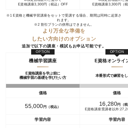
E資格講座3,300円（税込）OFF
E資格講座3,300円（
※1 E資格と機械学習講座をセットで受講する場合、期間は同時に起算さ
れます。
※2 割引プランの併用はできません。
より万全な準備を
したい方向けのオプション
追加で以下の講座・模試もお申込可能です。
OPTION
OPTION
機械学習講座
E資格オンライ
E資格講座を学ぶ前に
本番形式で
練習をし
機械学習の基礎を学びたい方
価格
価格
16,280
円（税
55,000
円（税込）
E資格講座受講者以外:27,
学習内容
学習内容