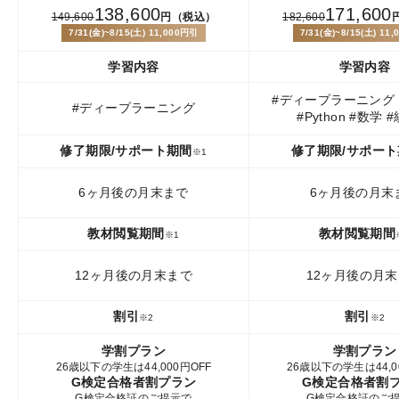
138,600
171,600
149,600
円（税込）
182,600
7/31(金)~8/15(土) 11,000円引
7/31(金)~8/15(土) 11
学習内容
学習内容
#ディープラーニング
#ディープラーニング
#Python #数学 
修了期限/サポート期間
修了期限/サポー
※
1
6ヶ月後の月末まで
6ヶ月後の月末
教材閲覧期間
教材閲覧期間
※
1
12ヶ月後の月末まで
12ヶ月後の月
割引
割引
※2
※2
学割プラン
学割プラン
26歳以下の学生は44,000円OFF
26歳以下の学生は44,0
G検定合格者割プラン
G検定合格者割
G検定合格証のご提示で
G検定合格証のご