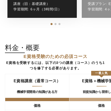
講座（旧：基礎講座）
受講プラン:
学習期間:
6ヶ月（3時間/日）
学習期間:
4
料金・概要
E資格受験のための必須コース
E資格を受験するには、以下の3つの講座（コース）のうち
1
つを修了する必要があります。
一番人気
E資格講座（通常コース）
E資格＋機械学
機械学習開発の
知識がある方
前提知識から
習得し
価格
価格