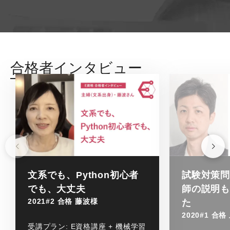
合格者インタビュー
文系でも、Python初心者
試験対策
でも、大丈夫
師の説明
2021#2 合格 藤波様
た
2020#1 合
受講プラン:
E資格講座 + 機械学習