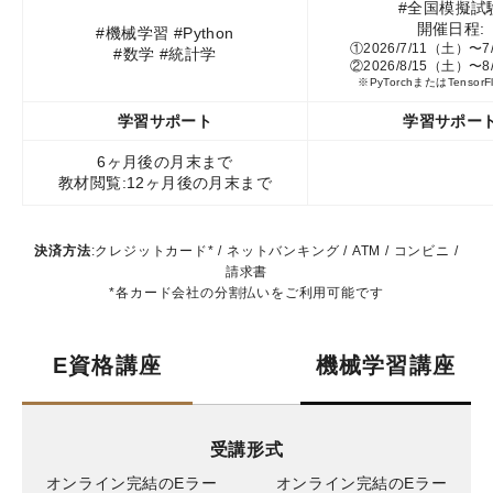
#全国模擬試
開催日程:
#機械学習 #Python
①2026/7/11（土）〜
#数学 #統計学
②2026/8/15（土）〜
※PyTorchまたは
Tensor
学習サポート
学習サポー
6ヶ月後の月末まで
教材閲覧:12ヶ月後の月末まで
決済方法
:クレジットカード* / ネットバンキング / ATM / コンビニ /
請求書
*各カード会社の分割払いをご利用可能です
E資格講座
機械学習講座
受講形式
オンライン完結の
Eラー
オンライン完結の
Eラー