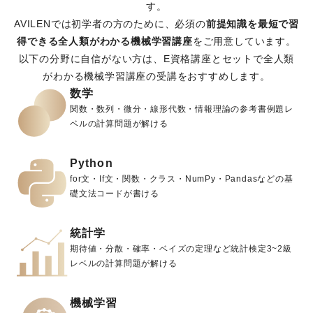
す。
AVILENでは初学者の方のために、
必須の
前提知識を最短で習
得できる全人類がわかる機械学習講座
をご用意しています。
以下の分野に自信がない方は、E資格講座とセットで全人類
がわかる機械学習講座の受講をおすすめします。
数学
関数・数列・微分・線形代数・情報理論の参考書例題レ
ベルの計算問題が解ける
Python
for文・If⽂・関数・クラス・NumPy・Pandasなどの基
礎文法コードが書ける
統計学
期待値・分散・確率・ベイズの定理など統計検定3~2級
レベルの計算問題が解ける
機械学習