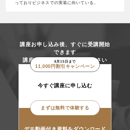
っておりビジネスでの実装に向いている。
講座お申し込み後、すぐに受講開始
できます
講座の詳細は資料をご覧ください
8月15日
まで
11,000
円割引キャンペーン
今すぐ講座に申し込む
まずは無料で体験する
デモ動画付き資料をダウンロード