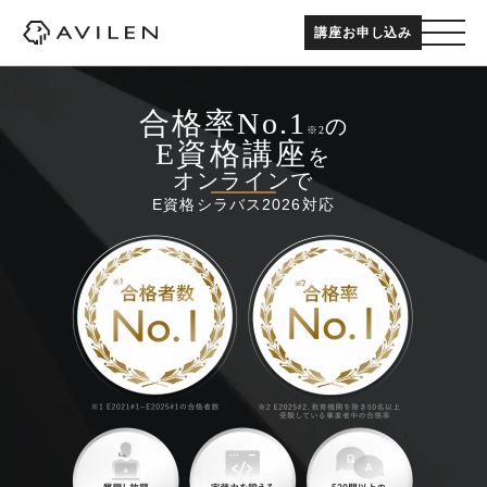
講座お申し込み
合格率No.1
の
※2
E資格講座
を
オンラインで
E資格シラバス2026対応