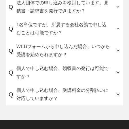
法人団体での申し込みを検討しています。見
Q
グ試験に取り組む場合、最低でも以下のスペック
積書・請求書を発行できますか？
が必要です。
メモリ：8GB、ストレージ空き容量：20GB
可能です。受講人数や受講したいプラン、受講開
1名単位ですが、所属する会社名義で申し込
Q
始希望日等を
お問い合わせフォーム
からご連絡く
むことは可能ですか？
OSは、WindowsとMacOSで動作検証を実施して
ださい。
います。
法人団体申し込みの場合、WEB限定のキャンペー
可能です。
お申し込みフォーム
のお申込み区分で
WEBフォームから申し込んだ場合、いつから
Q
ブラウザは、Google ChromeまたはMicrosoft
ンや割引の対象外となりますのでご注意くださ
「法人でのお申込み」を選択すると、申込み完了
受講を始められますか？
Edgeをご利用ください。
い。
後、所属企業宛ての請求書を作成します。
受講料金の入金が確認でき次第、受講に関するご
個人で申し込む場合、領収書の発行は可能で
Q
宛名・金額など請求書の内容をご確認いただき、
案内メールを送信します。
すか？
内容確定後、受講開始という流れになります。
G検定合格者割引や学割の場合、入金完了に加
受講料金の支払いサイトは、原則、月末締め翌月
え、証明書の確認完了後にご案内メールを送信し
可能です。
お申し込みフォーム
にて、『領収書の
個人で申し込む場合、受講料金の分割払いに
Q
末支払いです。
ます。
発行を希望する』にチェックを入れてください。
対応していますか？
原則、一括でのお支払いになります。
クレジットカード払いで決済する場合は、ご利用
30秒で完了
のカードの分割・リボ・ボーナス払いが可能で