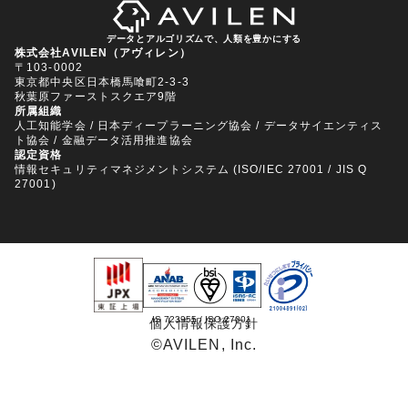
無料トライアル・資料ダウンロード
す。分割できる回数や手数料については、ご利用
のカード会社にお問い合わせください。
データとアルゴリズムで、人類を豊かにする
株式会社AVILEN（アヴィレン）
〒103-0002
東京都中央区日本橋馬喰町2-3-3
秋葉原ファーストスクエア9階
所属組織
人工知能学会 / 日本ディープラーニング協会 / データサイエンティス
ト協会 / 金融データ活用推進協会
認定資格
情報セキュリティマネジメントシステム (ISO/IEC 27001 / JIS Q
27001)
IS 723955 / ISO 27001
個人情報保護方針
©️AVILEN, Inc.