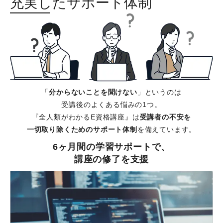
充実した
サポート体制
「
分からないことを聞けない
」というのは
受講後のよくある悩みの1つ。
『全人類がわかるE資格講座』は
受講者の不安を
一切取り除くためのサポート体制
を備えています。
6ヶ月間の学習サポートで、
講座の修了を支援