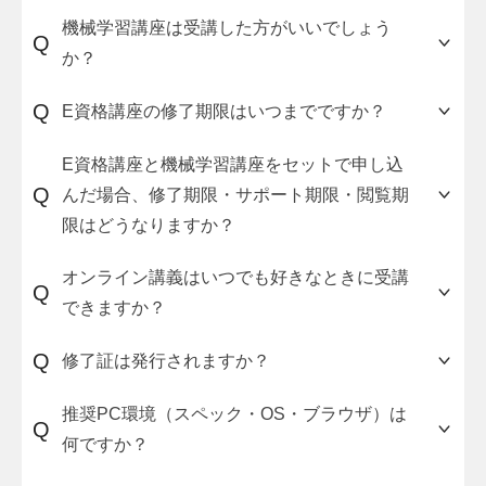
ご用意しています。ご希望の方は、こちらの
前提知識の有無や実務でのご経験によって個人差
資料
機械学習講座は受講した方がいいでしょう
Q
請求フォーム
があります。
からお申し込みください。
か？
前提知識や実務経験がない状態から受講開始した
応用数学、統計学、Pythonの基本的なプログラミ
Q
E資格講座の修了期限はいつまでですか？
場合、E資格講座の修了に必要な学習時間の目安は
ングスキル、機械学習の理論と実装に自信がない
150～200時間、機械学習講座の修了に必要な学習
場合は受講することをおすすめします。
修了期限はサポート期間と同一の期間です。E資格
E資格講座と機械学習講座をセットで申し込
時間の目安は150~200時間です。
自分が上記の分野に関する知識をどの程度持って
講座の場合、受講開始から6か月後の月末、スピー
Q
んだ場合、修了期限・サポート期限・閲覧期
いるか知りたい場合は、
ドコースの場合、受講開始から2か月後の月末にな
スキルチェックテスト
限はどうなりますか？
機械学習講座とE資格講座をセットで検討する場合
（無料）をご活用ください。
ります。
は、300～400時間の学習時間を6か月間で確保す
修了できなかった場合、修了期限から1カ月間は
E資格講座と機械学習講座の各種期限が同時に起算
オンライン講義はいつでも好きなときに受講
る必要があるため、計画的に学習を進める必要が
68,200円（税込）の割引価格で再購入することが
Q
されます。その分、セット割引価格で購入するこ
できますか？
あります。
可能です。1カ月経過後は、定価で再購入する必要
とが可能です。
がありますのでご注意ください。
機械学習講座を単品で申し込むこともできます。
サポート期限・閲覧期限内で、自分のペースで受
Q
修了証は発行されますか？
AVILENのE資格講座を修了してE資格に合格した
その場合は、
機械学習講座のサービスページ
をご
講可能です。動画講義は専用のラーニングシステ
受講者様へのインタビュー
を公開しておりますの
確認ください。
ムからいつでも視聴することができます。修了課
発行します。
推奨PC環境（スペック・OS・ブラウザ）は
でご覧ください。
Q
題について、それぞれの提出期限や取り組む順番
修了期限内にすべての修了課題に合格すること
何ですか？
を設定しておりませんので、自由に学習を進める
で、修了証とE資格の受験資格に必要な修了者ナン
ことが可能です。
バーを発行します。
自分のPCにPython実行環境を構築してコーディン