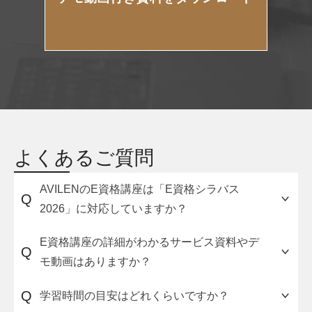
よくあるご質問
AVILENのE資格講座は「E資格シラバス
Q
2026」に対応していますか？
2026年2月2日以降にお申込みのお客様は、「E資
E資格講座の詳細がわかるサービス資料やデ
Q
格シラバス2026」に対応したE資格講座を受講可
モ動画はありますか？
能です。E資格2026#2（2026年8月試験）以降の
対策にご活用いただけます。
講座の詳細（講座の流れ・料金体系・申し込み方
Q
学習時間の目安はどれくらいですか？
法）をまとめた資料とトライアル用の講座動画を