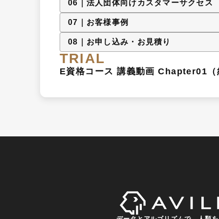
0
6
｜
法人団体向けカスタマーサクセス
0
7
｜
お客様事例
0
8
｜
お申し込み・お見積り
TRIAL
E資格コース 講義動画 Chapter01（
データとアルゴリズムで、人類を