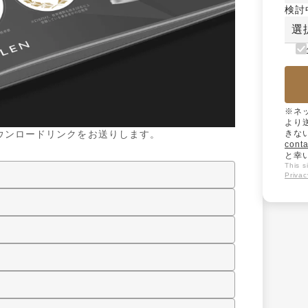
検討
選
※ネ
より
ウンロードリンクをお送りします。
きな
conta
と幸
This 
Privac