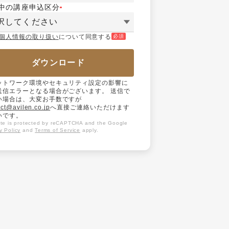
中の講座申込区分
択してください
個人情報の取り扱い
について同意する
必須
ダウンロード
ットワーク環境やセキュリティ設定の影響に
送信エラーとなる場合がございます。 送信で
い場合は、大変お手数ですが
ct@avilen.co.jp
へ直接ご連絡いただけます
いです。
site is protected by reCAPTCHA and the Google
y Policy
and
Terms of Service
apply.