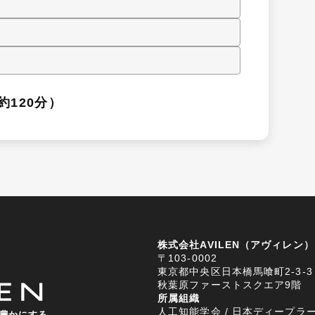
約120分）
株式会社AVILEN（アヴィレン）
〒103-0002
東京都中央区日本橋馬喰町2-3-3
秋葉原ファーストスクエア9階
所属組織
人工知能学会 / 日本ディープラー
豊かにする