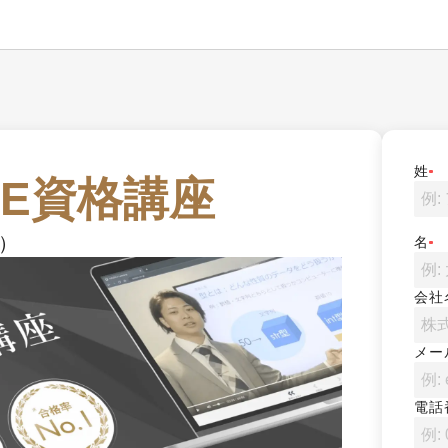
姓
E資格講座
）
名
会社
メー
電話