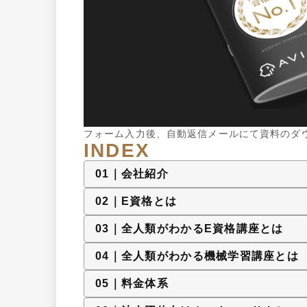
フォーム入力後、自動返信メールにて資料のダ
INDEX
0
1
｜
会社紹介
0
2
｜
E資格とは
0
3
｜
全人類がわかるE資格講座とは
0
4
｜
全人類がわかる機械学習講座とは
0
5
｜
料金体系