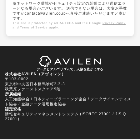
※ネットワーク環境やセキュリティ設定の影響により送信エラ
ーとなる場合がございます。 送信できない場合は、大変お手数
ですが
contact@avilen.co.jp
へ直接ご連絡いただけますと幸い
です。
This site is protected by reCAPTCHA and the Google
Privacy Policy
and
Terms of Service
apply.
データとアルゴリズムで、人類を豊かにする
株式会社AVILEN（アヴィレン）
〒103-0002
東京都中央区日本橋馬喰町2-3-3
秋葉原ファーストスクエア9階
所属組織
人工知能学会 / 日本ディープラーニング協会 / データサイエンティス
ト協会 / 金融データ活用推進協会
認定資格
情報セキュリティマネジメントシステム (ISO/IEC 27001 / JIS Q
27001)