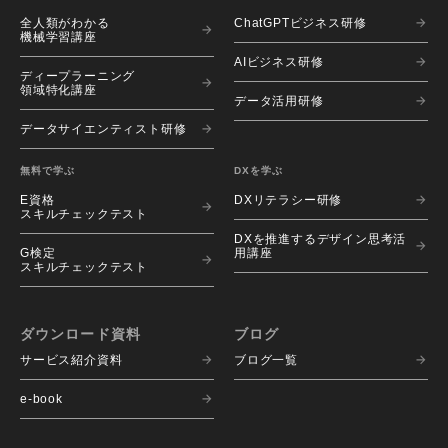
全人類がわかる
ChatGPTビジネス研修
機械学習講座
AIビジネス研修
ディープラーニング
領域特化講座
データ活用研修
データサイエンティスト研修
無料で学ぶ
DXを学ぶ
E資格
DXリテラシー研修
スキルチェックテスト
DXを推進するデザイン思考活
G検定
用講座
スキルチェックテスト
ダウンロード資料
ブログ
サービス紹介資料
ブログ一覧
e-book