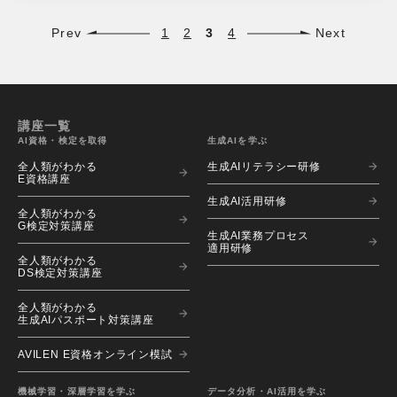
Prev
1
2
3
4
Next
講座一覧
AI資格・検定を取得
生成AIを学ぶ
全人類がわかる
生成AIリテラシー研修
E資格講座
生成AI活用研修
全人類がわかる
G検定対策講座
生成AI業務プロセス
適用研修
全人類がわかる
DS検定対策講座
全人類がわかる
生成AIパスポート対策講座
AVILEN E資格オンライン模試
機械学習・深層学習を学ぶ
データ分析・AI活用を学ぶ