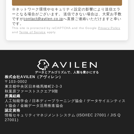
※ネットワーク環境やセキュリティ設定の影響により送信エラ
ーとなる場合がございます。 送信できない場合は、大変お手数
ですが
contact@avilen.co.jp
へ直接ご連絡いただけますと幸い
です。
This site is protected by reCAPTCHA and the Google
Privacy Policy
and
Terms of Service
apply.
データとアルゴリズムで、人類を豊かにする
株式会社AVILEN（アヴィレン）
〒103-0002
東京都中央区日本橋馬喰町2-3-3
秋葉原ファーストスクエア9階
所属組織
人工知能学会 / 日本ディープラーニング協会 / データサイエンティス
ト協会 / 金融データ活用推進協会
認定資格
情報セキュリティマネジメントシステム (ISO/IEC 27001 / JIS Q
27001)