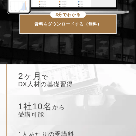
3分でわかる
資料をダウンロードする（無料）
2ヶ月
で
DX人材の基礎習得
1社10名
から
受講可能
1人あたりの受講料