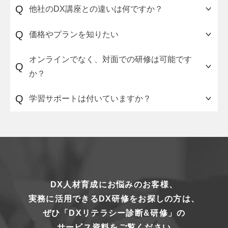
Q
他社のDX講座との違いは何ですか？
DXやデジタル技術の解説に終始せず、「デジタル
Q
価格やプランを知りたい
を活用し、圧倒的な顧客体験を提供して、事業成
長を実現すること」をゴールとして、身に付ける
受講人数やご利用期間に応じて、複数のプランを
オンラインでなく、対面での研修は可能です
Q
べきリテラシーを学習できるカリキュラム構成と
ご用意しています。詳細は
お問い合わせフォーム
か？
した点です。
よりお気軽にご連絡ください。
可能です。Eラーニングではなく、1日または半日
Q
学習サポートは付いていますか？
でのライブ講義のプランをご用意しています。
学習サポートはオプションです。サポート内容や
価格などの詳細は、お気軽にお問い合わせくださ
い。
DX人材育成にお悩みのお客様、
実務に活用できるDX研修をお探しの方は、
ぜひ「DXリテラシー診断&研修」の
サービス資料をご覧ください