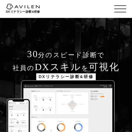
DXリテラシー診断&研修
30
分のスピード診断で
DXスキル
可視化
社員の
を
DXリテラシー診断&研修