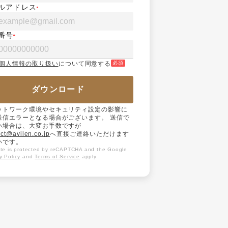
ルアドレス
番号
個人情報の取り扱い
について同意する
必須
ダウンロード
ットワーク環境やセキュリティ設定の影響に
送信エラーとなる場合がございます。 送信で
い場合は、大変お手数ですが
ct@avilen.co.jp
へ直接ご連絡いただけます
いです。
site is protected by reCAPTCHA and the Google
y Policy
and
Terms of Service
apply.