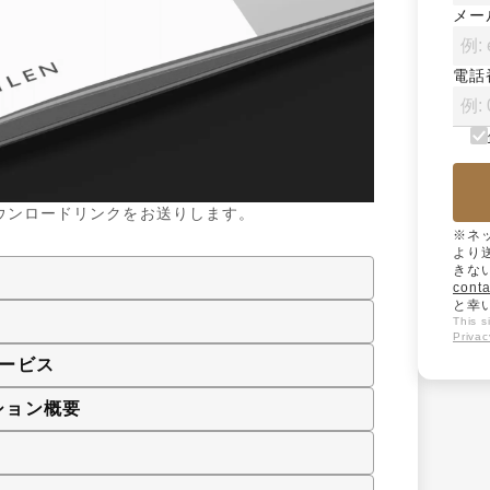
メー
電話
ウンロードリンクをお送りします。
※ネ
より
きな
conta
と幸
This 
Privac
ービス
ション概要