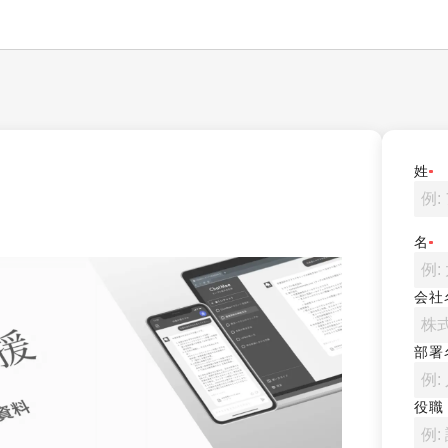
姓
名
会社
部署
役職