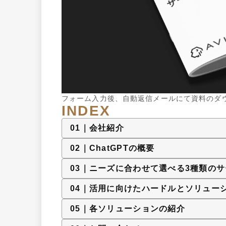
フォーム入力後、自動返信メールにて資料のダ
INDEX
0
1
｜
会社紹介
0
2
｜
ChatGPTの概要
0
3
｜
ニーズに合わせて選べる3種類のサ
0
4
｜
活用に向けたハードルとソリュー
0
5
｜
各ソリューションの紹介