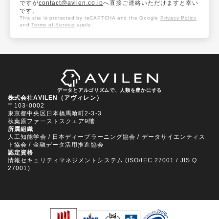
ですが
contact@avilen.co.jp
へ直接ご連絡いただけますと幸い
です。
This site is protected by reCAPTCHA and the Google
Privacy Policy
and
Terms of Service
apply.
データとアルゴリズムで、人類を豊かにする
株式会社AVILEN（アヴィレン）
〒103-0002
東京都中央区日本橋馬喰町2-3-3
秋葉原ファーストスクエア9階
所属組織
人工知能学会 / 日本ディープラーニング協会 / データサイエンティス
ト協会 / 金融データ活用推進協会
認定資格
情報セキュリティマネジメントシステム (ISO/IEC 27001 / JIS Q
27001)