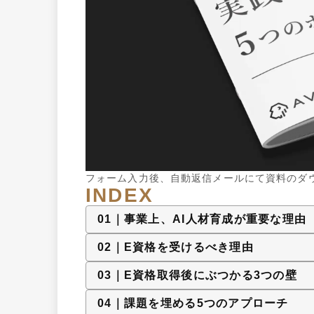
フォーム入力後、自動返信メールにて資料のダ
INDEX
0
1
｜
事業上、AI人材育成が重要な理由
0
2
｜
E資格を受けるべき理由
0
3
｜
E資格取得後にぶつかる3つの壁
0
4
｜
課題を埋める5つのアプローチ