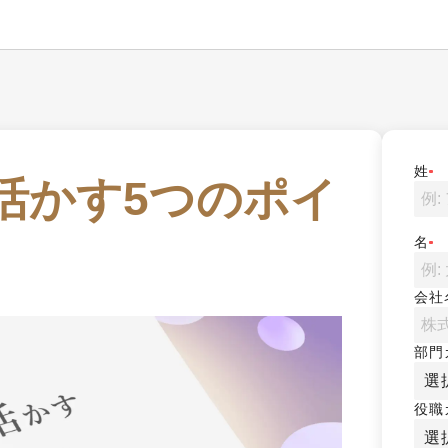
姓
活かす5つのポイ
名
会社
部門
選
役職
選