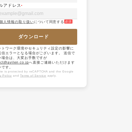
ルアドレス
個人情報の取り扱い
について同意する
必須
ダウンロード
ットワーク環境やセキュリティ設定の影響に
送信エラーとなる場合がございます。 送信で
い場合は、大変お手数ですが
ct@avilen.co.jp
へ直接ご連絡いただけます
いです。
site is protected by reCAPTCHA and the Google
y Policy
and
Terms of Service
apply.