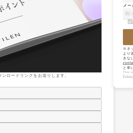
メー
※ネ
より
きな
conta
と幸
This 
ウンロードリンクをお送りします。
Privac