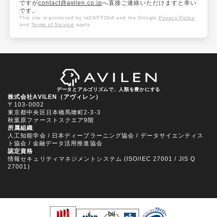
ですが
contact@avilen.co.jp
へ直接ご連絡いただけますと幸い
です。
This site is protected by reCAPTCHA and the Google
Privacy Policy
and
Terms of Service
apply.
データとアルゴリズムで、人類を豊かにする
株式会社AVILEN（アヴィレン）
〒103-0002
東京都中央区日本橋馬喰町2-3-3
秋葉原ファーストスクエア9階
所属組織
人工知能学会 / 日本ディープラーニング協会 / データサイエンティス
ト協会 / 金融データ活用推進協会
認定資格
情報セキュリティマネジメントシステム (ISO/IEC 27001 / JIS Q
27001)