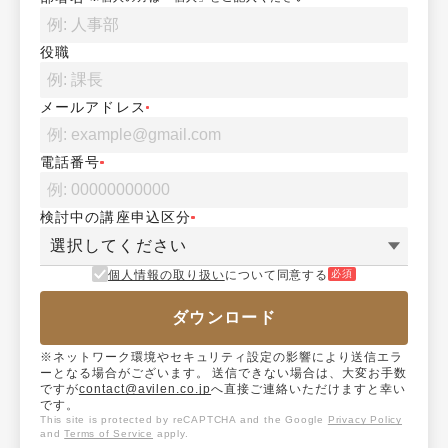
役職
メールアドレス
電話番号
検討中の講座申込区分
選択してください
個人情報の取り扱い
について同意する
必須
ダウンロード
※ネットワーク環境やセキュリティ設定の影響により送信エラ
ーとなる場合がございます。 送信できない場合は、大変お手数
ですが
contact@avilen.co.jp
へ直接ご連絡いただけますと幸い
です。
This site is protected by reCAPTCHA and the Google
Privacy Policy
and
Terms of Service
apply.