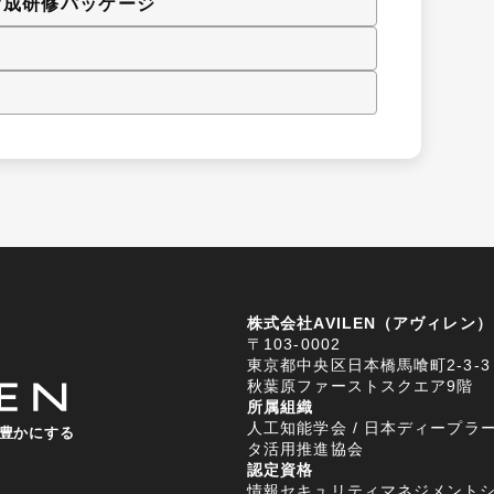
育成研修パッケージ
株式会社AVILEN（アヴィレン）
〒103-0002
東京都中央区日本橋馬喰町2-3-3
秋葉原ファーストスクエア9階
所属組織
人工知能学会 / 日本ディープラー
豊かにする
タ活用推進協会
認定資格
情報セキュリティマネジメントシステム (I