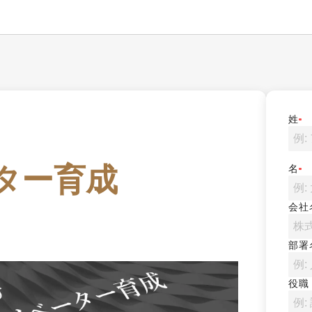
姓
ター育成

名
会社
部署
役職