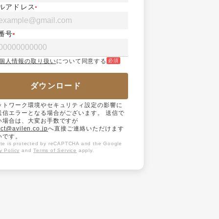
ルアドレス
番号
個人情報の取り扱い
について同意する
必須
ダウンロード
ットワーク環境やセキュリティ設定の影響に
送信エラーとなる場合がございます。 送信で
い場合は、大変お手数ですが
ct@avilen.co.jp
へ直接ご連絡いただけます
いです。
site is protected by reCAPTCHA and the Google
y Policy
and
Terms of Service
apply.