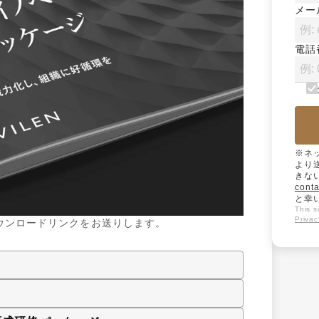
メー
電話
※ネ
より
きな
conta
と幸
This 
Privac
ウンロードリンクをお送りします。