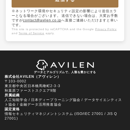
※ネットワーク環境やセキュリティ設定の影響により送信エラ
ーとなる場合がございます。 送信できない場合は、大変お手数
ですが
contact@avilen.co.jp
へ直接ご連絡いただけますと幸い
です。
This site is protected by reCAPTCHA and the Google
Privacy Policy
and
Terms of Service
apply.
データとアルゴリズムで、人類を豊かにする
株式会社AVILEN（アヴィレン）
〒103-0002
東京都中央区日本橋馬喰町2-3-3
秋葉原ファーストスクエア9階
所属組織
人工知能学会 / 日本ディープラーニング協会 / データサイエンティス
ト協会 / 金融データ活用推進協会
認定資格
情報セキュリティマネジメントシステム (ISO/IEC 27001 / JIS Q
27001)