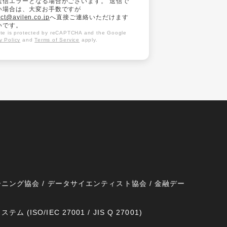
送信エラーとなる場合がございます。 送信で
い場合は、大変お手数ですが
ct@avilen.co.jp
へ直接ご連絡いただけます
いです。
site is protected by reCAPTCHA and the Google
y Policy
and
Terms of Service
apply.
ニング協会 / データサイエンティスト協会 / 金融デー
SO/IEC 27001 / JIS Q 27001)