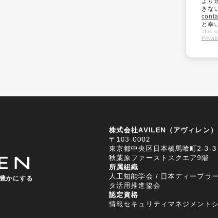
より
きな
conta
と幸
This 
Privac
株式会社AVILEN（アヴィレン）
〒103-0002
東京都中央区日本橋馬喰町2-3-3
秋葉原ファーストスクエア9階
所属組織
人工知能学会 / 日本ディープラー
豊かにする
タ活用推進協会
認定資格
情報セキュリティマネジメントシステム (I