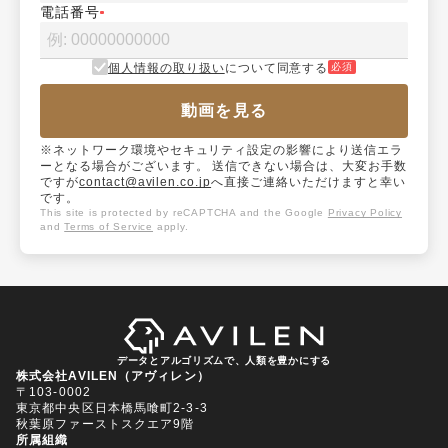
電話番号
個人情報の取り扱い
について同意する
必須
動画を見る
※ネットワーク環境やセキュリティ設定の影響により送信エラ
ーとなる場合がございます。 送信できない場合は、大変お手数
ですが
contact@avilen.co.jp
へ直接ご連絡いただけますと幸い
です。
This site is protected by reCAPTCHA and the Google
Privacy Policy
and
Terms of Service
apply.
データとアルゴリズムで、人類を豊かにする
株式会社AVILEN（アヴィレン）
〒103-0002
東京都中央区日本橋馬喰町2-3-3
秋葉原ファーストスクエア9階
所属組織