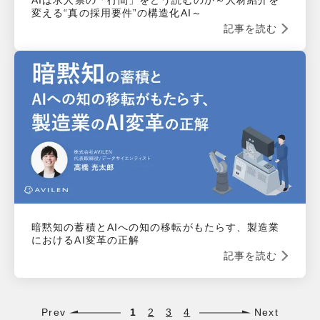
変える“真の採用要件”の構造化AI～
記事を読む
暗黙知の蓄積とAIへの知の移転がもたらす、製造業
におけるAI変革の正解
記事を読む
Prev
1
2
3
4
Next