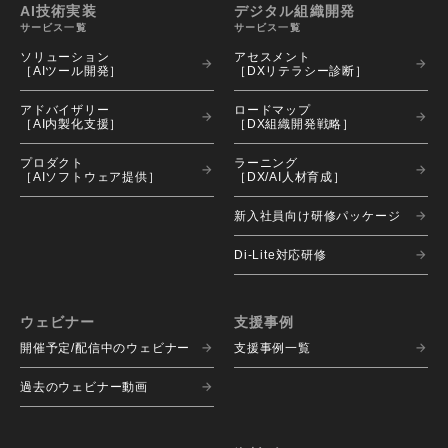
AI技術実装
デジタル組織開発
サービス一覧
サービス一覧
ソリューション 
アセスメント 
［AIツール開発］
［DXリテラシー診断］
アドバイザリー 
ロードマップ 
［AI内製化支援］
［DX組織開発戦略］
プロダクト 
ラーニング 
［AIソフトウェア提供］
［DX/AI人材育成］
新入社員向け研修パッケージ
Di-Lite対応研修
ウェビナー
支援事例
開催予定/配信中のウェビナー
支援事例一覧
過去のウェビナー動画